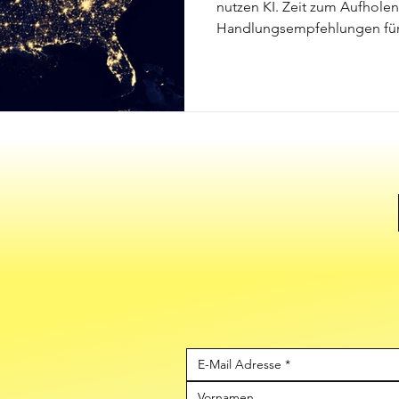
und
nutzen KI. Zeit zum Aufhole
Handlungsempfehlungen fü
Zukunftsp
Statistiken analysiert.
en 2024/2