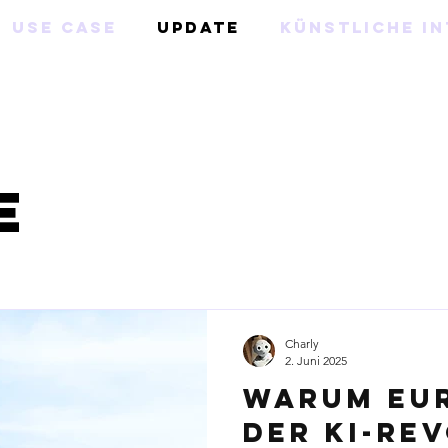
Use Case
Update
Künstliche In
e
Charly
2. Juni 2025
Warum Eur
der KI-Re