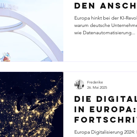
den Ansc
verliert -
Europa hinkt bei der KI-Revol
Unterneh
warum deutsche Unternehme
wie Datenautomatisierung...
gegenste
können
Frederike
26. Mai 2025
Die Digita
in Europa
Fortschri
Herausfo
Europa Digitalisierung 2024