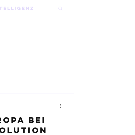
telligenz
opa bei
volution