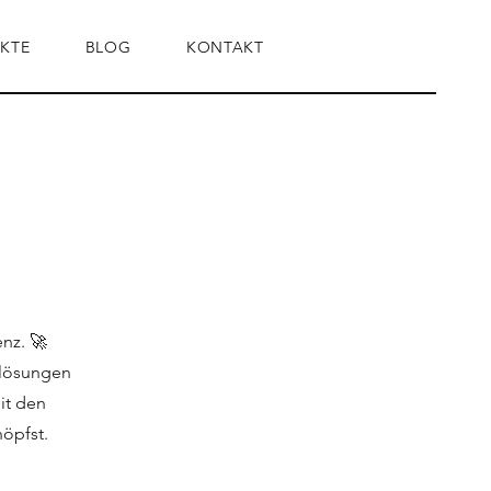
KTE
BLOG
KONTAKT
nz. 🚀
slösungen
it den
höpfst.