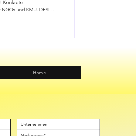
n! Konkrete
r NGOs und KMU. DESI-
erspektiv
025
Home