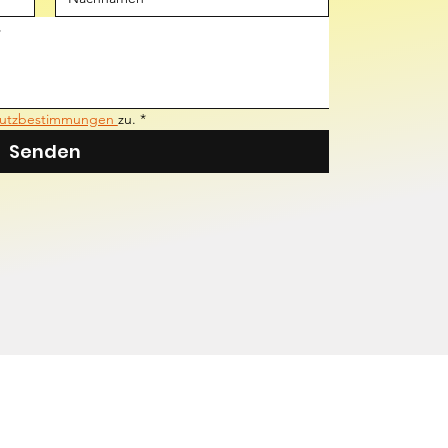
utzbestimmungen 
zu.
*
Senden