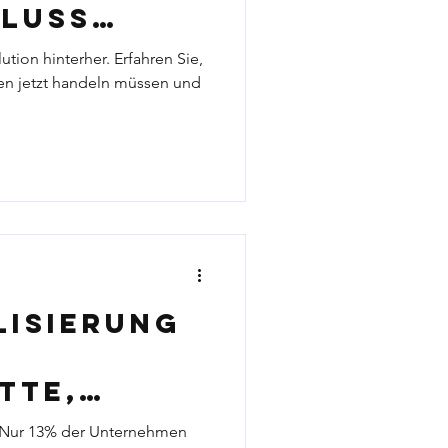
hluss
 und wie
ution hinterher. Erfahren Sie,
men
n jetzt handeln müssen und
uern
lisierung
:
tte,
rderungen
: Nur 13% der Unternehmen