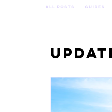
All Posts
Guides
Glossar
Updat