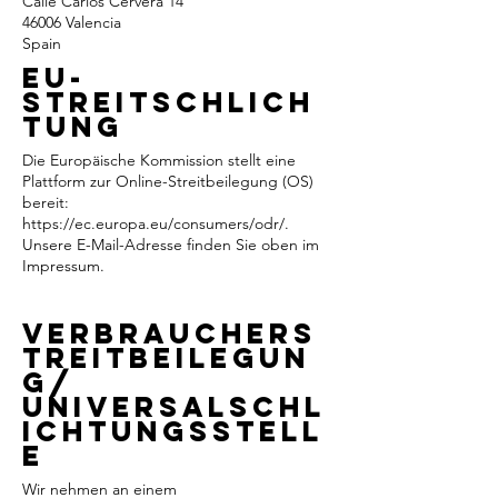
Calle Carlos Cervera 14
46006 Valencia
Spain
EU-
Streitschlich
tung
Die Europäische Kommission stellt eine
Plattform zur Online-Streitbeilegung (OS)
bereit:
https://ec.europa.eu/consumers/odr/.
Unsere E-Mail-Adresse finden Sie oben im
Impressum.
Verbrauchers
treitbeilegun
g/
Universalschl
ichtungsstell
e
Wir nehmen an einem